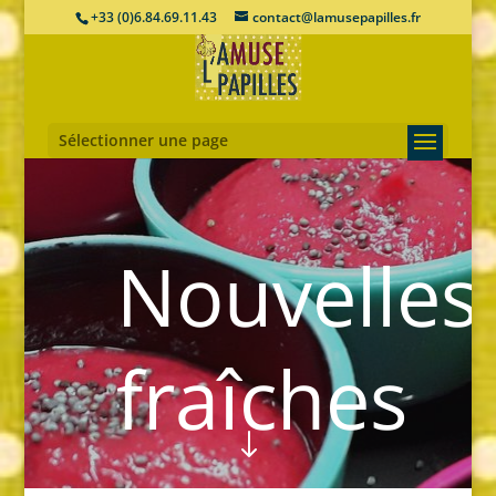
+33 (0)6.84.69.11.43
contact@lamusepapilles.fr
Sélectionner une page
Nouvelles
fraîches
"