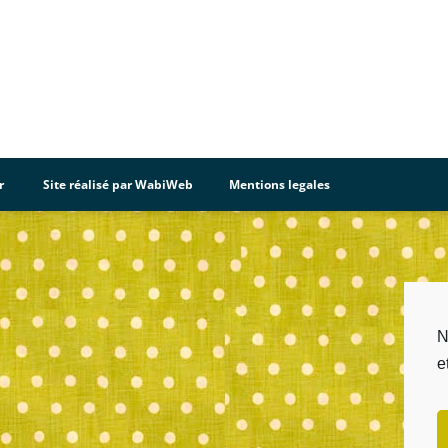
r
Site réalisé par WabiWeb
Mentions legales
N
e